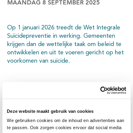
MAANDAG 8 SEPTEMBER 2025
Op 1 januari 2026 treedt de Wet Integrale
Suïcidepreventie in werking. Gemeenten
krijgen dan de wettelijke taak om beleid te
ontwikkelen en uit te voeren gericht op het
voorkomen van suïcide.
Ondersteunende rol voor GGD
Fryslân
Onze partner GGD Fryslân ondersteunt hierbij in een
Deze website maakt gebruik van cookies
adviserende rol, voortbouwend op de ervaring als
We gebruiken cookies om de inhoud en advertenties aan
coördinator van de Supranet-pilot (2016–2021).
te passen. Ook zorgen cookies ervoor dat social media