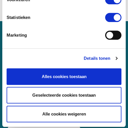
Statistieken
Marketing
Meer weten, meedoen of suggesties?
info@friesepreventieaanpak
Details tonen
.nl
Alles cookies toestaan
Geselecteerde cookies toestaan
Volg ons op
Alle cookies weigeren
LinkedIn profiel van Friese Preventieaanpak