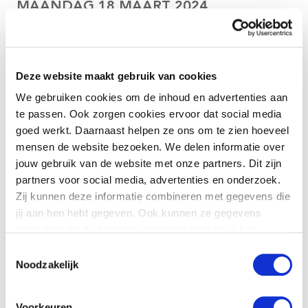
MAANDAG 18 MAART 2024
Eén van de opgaven binnen het Regioplan
Deze website maakt gebruik van cookies
FrIZA is het thema 'Gezond Ouder
We gebruiken cookies om de inhoud en advertenties aan
Worden'. De coalitie Fitaal Wiis levert een
te passen. Ook zorgen cookies ervoor dat social media
bijdrage om samen met (zorg)organisaties
goed werkt. Daarnaast helpen ze ons om te zien hoeveel
deze opgave met bijbehorende werkagenda
mensen de website bezoeken. We delen informatie over
uit te werken.
jouw gebruik van de website met onze partners. Dit zijn
partners voor social media, advertenties en onderzoek.
Binnen de coalitie ligt daarbij voornamelijk de focus op
Zij kunnen deze informatie combineren met gegevens die
het verlengen van de derde levensfase, de fase die
jij aan hen hebt gegeven. Ook kunnen ze gegevens
begint bij pensionering en doorloopt totdat
gebruiken die ze hebben verzameld doordat jij hun
kwetsbaarheid toeneemt en men meer afhankelijk
diensten gebruikt.
Toestemmingsselectie
wordt van zorg. Klik
hier
voor het rapport 'Vitaliteit in
Noodzakelijk
de derde levensfase: Een opgave voor publieke
gezondheid'.
Voorkeuren